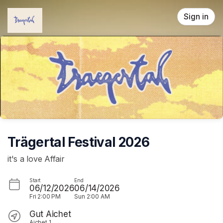
Skip header
Sign in
Trägertal Festival 2026
it's a love Affair
Start
End
06/12/2026
06/14/2026
Fri
2:00 PM
Sun
2:00 AM
Gut Aichet
Aichet 1