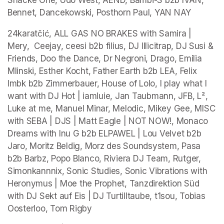
Shacke One, Udo West, AEND, Bambi-S b2b IVAN, 
Bennet, Dancekowski, Posthorn Paul, YAN NAY
24karatčić, ALL GAS NO BRAKES with Samira | 
Mery,  Ceejay, ceesi b2b filius, DJ Illicitrap, DJ Susi & 
Friends, Doo the Dance, Dr Negroni, Drago, Emilia 
Mlinski, Esther Kocht, Father Earth b2b LEA, Felix 
lmbk b2b Zimmerbauer, House of Lolo, I play what I 
want with DJ Hot | iamluie, Jan Taubmann, JFB, L², 
Luke at me, Manuel Minar, Melodic, Mikey Gee, MISC 
with SEBA | DJS | Matt Eagle | NOT NOW!, Monaco 
Dreams with Inu G b2b ELPAWEL | Lou Velvet b2b 
Jaro, Moritz Beldig, Morz des Soundsystem, Pasa 
b2b Barbz, Popo Blanco, Riviera DJ Team, Rutger, 
Simonkannnix, Sonic Studies, Sonic Vibrations with 
Heronymus | Moe the Prophet, Tanzdirektion Süd 
with DJ Sekt auf Eis | DJ Turtilltaube, t1sou, Tobias 
Oosterloo, Tom Rigby