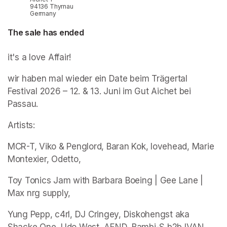
94136 Thyrnau
Germany
The sale has ended
it's a love Affair!
wir haben mal wieder ein Date beim Trägertal 
Festival 2026 – 12. & 13. Juni im Gut Aichet bei 
Passau. 
Artists:
MCR-T, Viko & Penglord, Baran Kok, lovehead, Marie 
Montexier, Odetto, 
Toy Tonics Jam with Barbara Boeing | Gee Lane | 
Max nrg supply, 
Yung Pepp, c4rl, DJ Cringey, Diskohengst aka 